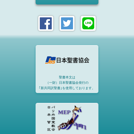
聖書本文は
（一財）日本聖書協会発行の
｢新共同訳聖書｣を使用しております。