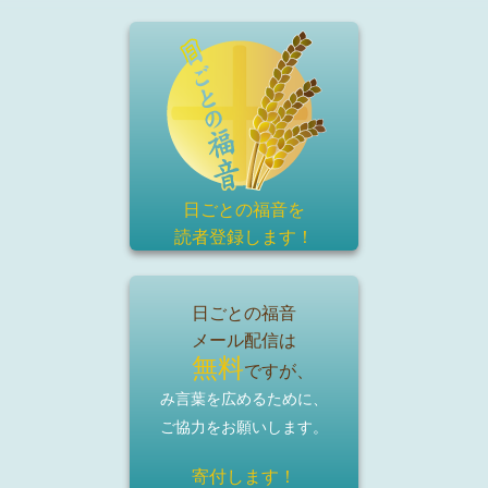
日ごとの福音を
読者登録
します！
日ごとの福音
メール配信は
無料
ですが、
み言葉を広めるために、
ご協力をお願いします。
寄付します！