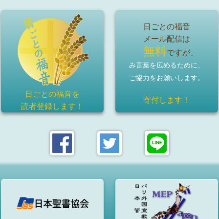
日ごとの福音
メール配信は
無料
ですが、
み言葉を広めるために、
ご協力をお願いします。
日ごとの福音を
寄付します！
読者登録
します！