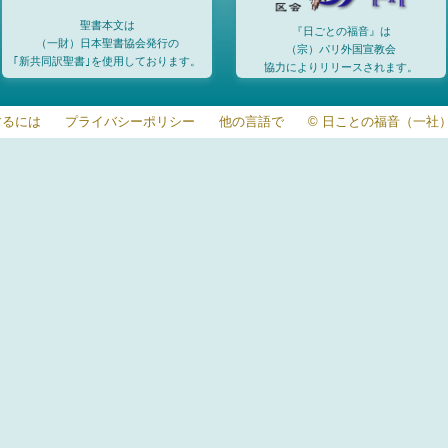
聖書本文は
『日ごとの福音』は
（一財）日本聖書協会発行の
（宗）パリ外国宣教会
｢新共同訳聖書｣を使用しております。
協力によりリリースされます。
するには
プライバシーポリシー
他の言語で
© 日ことの福音（一社）20