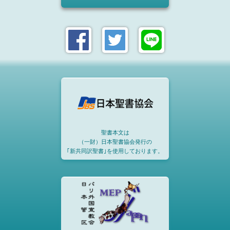
聖書本文は
（一財）日本聖書協会発行の
｢新共同訳聖書｣を使用しております。