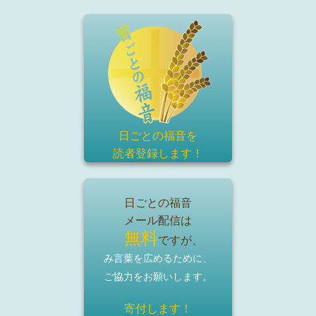
日ごとの福音を
読者登録
します！
日ごとの福音
メール配信は
無料
ですが、
み言葉を広めるために、
ご協力をお願いします。
寄付します！