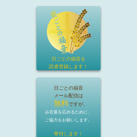
日ごとの福音を
読者登録
します！
日ごとの福音
メール配信は
無料
ですが、
み言葉を広めるために、
ご協力をお願いします。
寄付します！