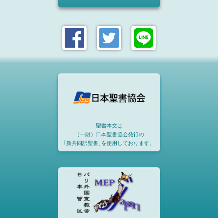
聖書本文は
（一財）日本聖書協会発行の
｢新共同訳聖書｣を使用しております。