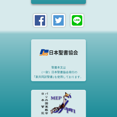
聖書本文は
（一財）日本聖書協会発行の
｢新共同訳聖書｣を使用しております。