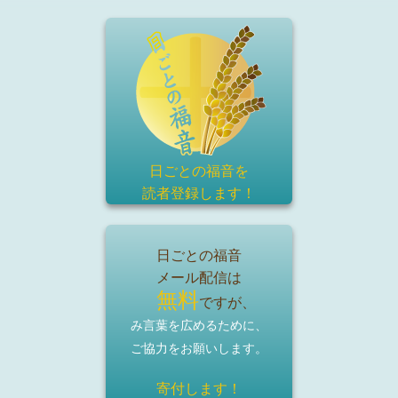
日ごとの福音を
読者登録
します！
日ごとの福音
メール配信は
無料
ですが、
み言葉を広めるために、
ご協力をお願いします。
寄付します！