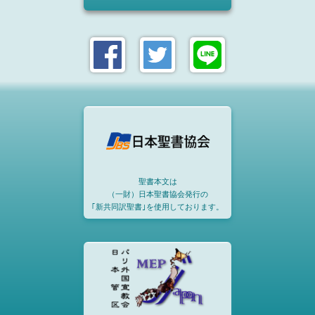
聖書本文は
（一財）日本聖書協会発行の
｢新共同訳聖書｣を使用しております。