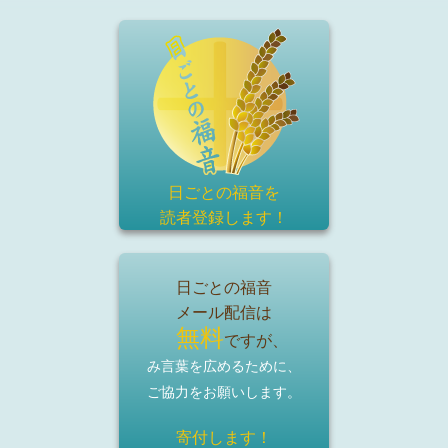
日ごとの福音を
読者登録
します！
日ごとの福音
メール配信は
無料
ですが、
み言葉を広めるために、
ご協力をお願いします。
寄付します！