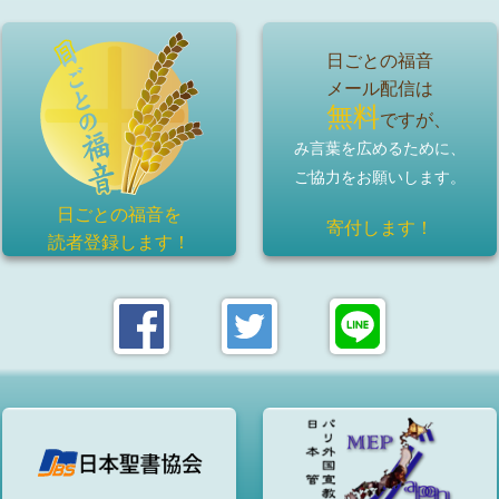
日ごとの福音
メール配信は
無料
ですが、
み言葉を広めるために、
ご協力をお願いします。
日ごとの福音を
寄付します！
読者登録
します！