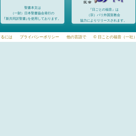
聖書本文は
『日ごとの福音』は
（一財）日本聖書協会発行の
（宗）パリ外国宣教会
｢新共同訳聖書｣を使用しております。
協力によりリリースされます。
するには
プライバシーポリシー
他の言語で
© 日ことの福音（一社）20