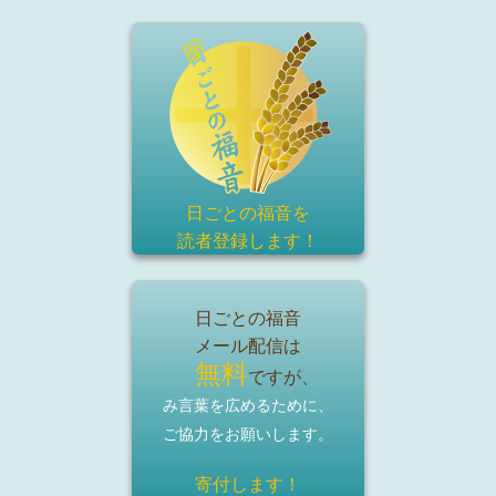
日ごとの福音を
読者登録
します！
日ごとの福音
メール配信は
無料
ですが、
み言葉を広めるために、
ご協力をお願いします。
寄付します！