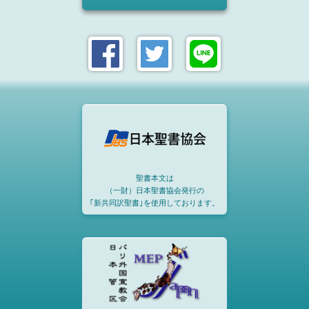
聖書本文は
（一財）日本聖書協会発行の
｢新共同訳聖書｣を使用しております。