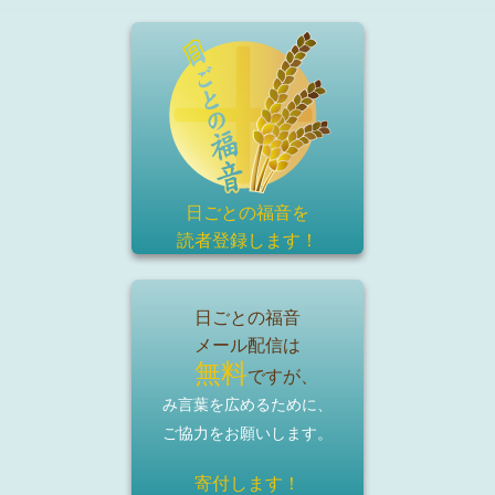
日ごとの福音を
読者登録
します！
日ごとの福音
メール配信は
無料
ですが、
み言葉を広めるために、
ご協力をお願いします。
寄付します！