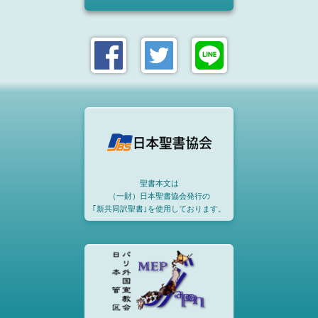
聖書本文は
（一財）日本聖書協会発行の
｢新共同訳聖書｣を使用しております。