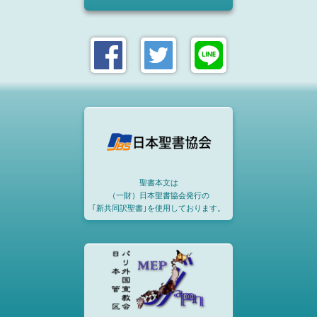
聖書本文は
（一財）日本聖書協会発行の
｢新共同訳聖書｣を使用しております。