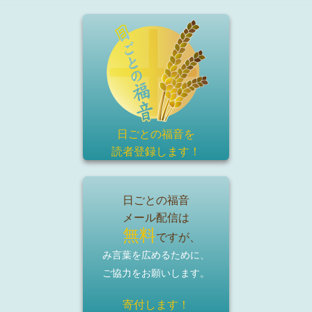
日ごとの福音を
読者登録
します！
日ごとの福音
メール配信は
無料
ですが、
み言葉を広めるために、
ご協力をお願いします。
寄付します！