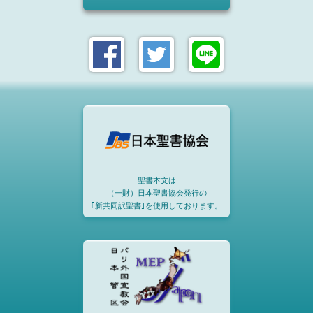
聖書本文は
（一財）日本聖書協会発行の
｢新共同訳聖書｣を使用しております。