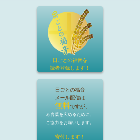
日ごとの福音を
読者登録
します！
日ごとの福音
メール配信は
無料
ですが、
み言葉を広めるために、
ご協力をお願いします。
寄付します！