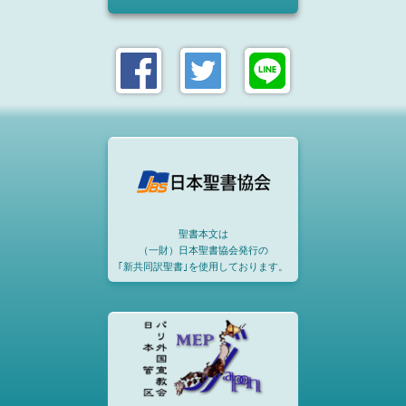
聖書本文は
（一財）日本聖書協会発行の
｢新共同訳聖書｣を使用しております。