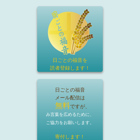
日ごとの福音を
読者登録
します！
日ごとの福音
メール配信は
無料
ですが、
み言葉を広めるために、
ご協力をお願いします。
寄付します！