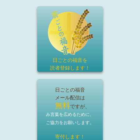
日ごとの福音を
読者登録
します！
日ごとの福音
メール配信は
無料
ですが、
み言葉を広めるために、
ご協力をお願いします。
寄付します！