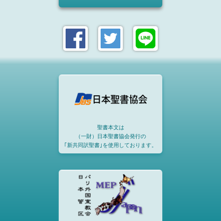
聖書本文は
（一財）日本聖書協会発行の
｢新共同訳聖書｣を使用しております。