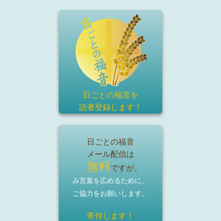
日ごとの福音を
読者登録
します！
日ごとの福音
メール配信は
無料
ですが、
み言葉を広めるために、
ご協力をお願いします。
寄付します！