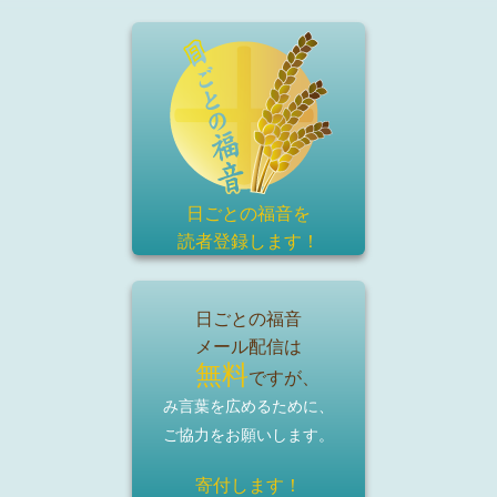
日ごとの福音を
読者登録
します！
日ごとの福音
メール配信は
無料
ですが、
み言葉を広めるために、
ご協力をお願いします。
寄付します！