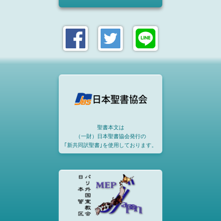
聖書本文は
（一財）日本聖書協会発行の
｢新共同訳聖書｣を使用しております。