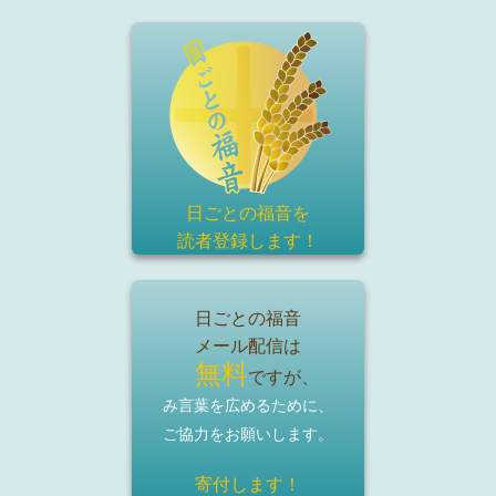
日ごとの福音を
読者登録
します！
日ごとの福音
メール配信は
無料
ですが、
み言葉を広めるために、
ご協力をお願いします。
寄付します！