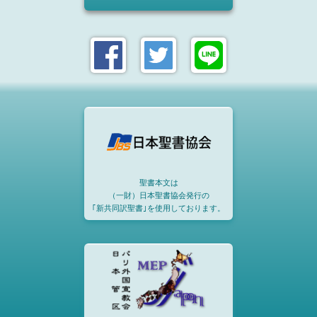
聖書本文は
（一財）日本聖書協会発行の
｢新共同訳聖書｣を使用しております。