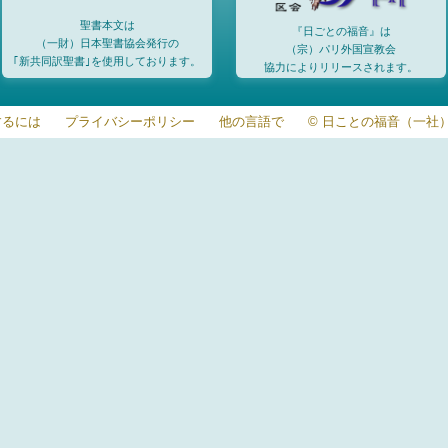
聖書本文は
『日ごとの福音』は
（一財）日本聖書協会発行の
（宗）パリ外国宣教会
｢新共同訳聖書｣を使用しております。
協力によりリリースされます。
するには
プライバシーポリシー
他の言語で
© 日ことの福音（一社）20