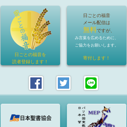
日ごとの福音
メール配信は
無料
ですが、
み言葉を広めるために、
ご協力をお願いします。
日ごとの福音を
寄付します！
読者登録
します！