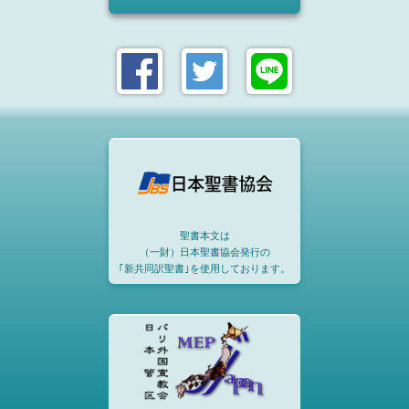
聖書本文は
（一財）日本聖書協会発行の
｢新共同訳聖書｣を使用しております。