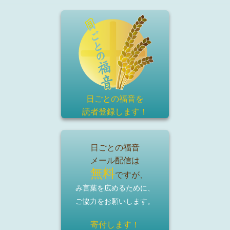
日ごとの福音を
読者登録
します！
日ごとの福音
メール配信は
無料
ですが、
み言葉を広めるために、
ご協力をお願いします。
寄付します！