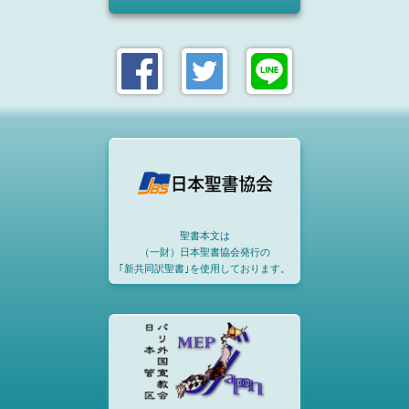
聖書本文は
（一財）日本聖書協会発行の
｢新共同訳聖書｣を使用しております。