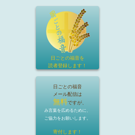
日ごとの福音を
読者登録
します！
日ごとの福音
メール配信は
無料
ですが、
み言葉を広めるために、
ご協力をお願いします。
寄付します！