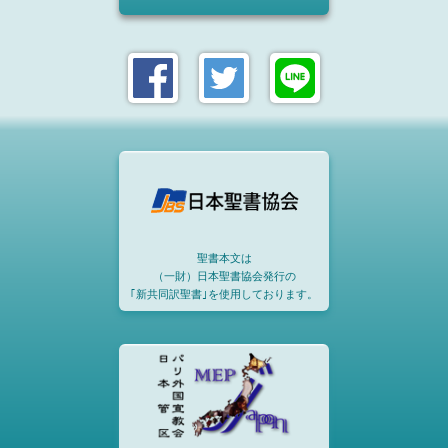
聖書本文は
（一財）日本聖書協会発行の
｢新共同訳聖書｣を使用しております。