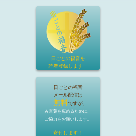
日ごとの福音を
読者登録
します！
日ごとの福音
メール配信は
無料
ですが、
み言葉を広めるために、
ご協力をお願いします。
寄付します！