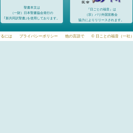
聖書本文は
『日ごとの福音』は
（一財）日本聖書協会発行の
（宗）パリ外国宣教会
｢新共同訳聖書｣を使用しております。
協力によりリリースされます。
するには
プライバシーポリシー
他の言語で
© 日ことの福音（一社）20