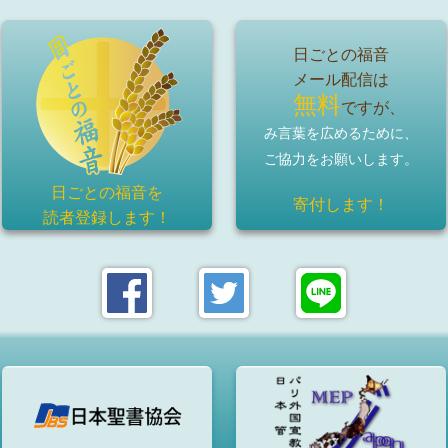
日ごとの福音
メール配信は
無料
ですが、
み言葉を広めるために、
ご協力をお願いします。
日ごとの福音を
寄付します！
読者登録
します！