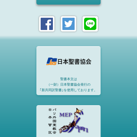
聖書本文は
（一財）日本聖書協会発行の
｢新共同訳聖書｣を使用しております。