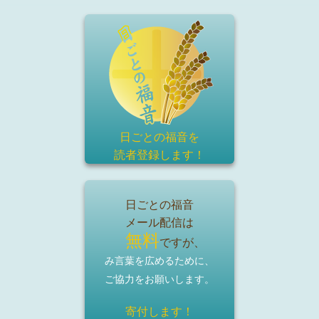
日ごとの福音を
読者登録
します！
日ごとの福音
メール配信は
無料
ですが、
み言葉を広めるために、
ご協力をお願いします。
寄付します！