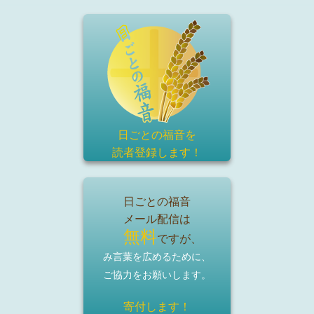
日ごとの福音を
読者登録
します！
日ごとの福音
メール配信は
無料
ですが、
み言葉を広めるために、
ご協力をお願いします。
寄付します！