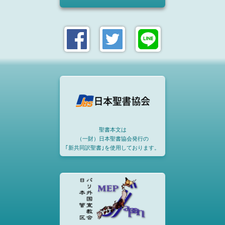
聖書本文は
（一財）日本聖書協会発行の
｢新共同訳聖書｣を使用しております。