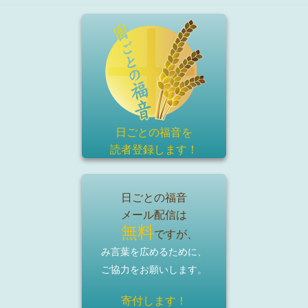
日ごとの福音を
読者登録
します！
日ごとの福音
メール配信は
無料
ですが、
み言葉を広めるために、
ご協力をお願いします。
寄付します！