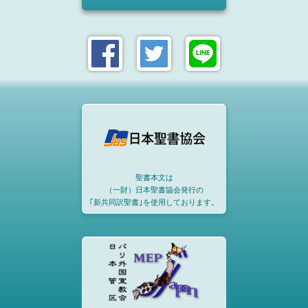
聖書本文は
（一財）日本聖書協会発行の
｢新共同訳聖書｣を使用しております。