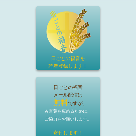
日ごとの福音を
読者登録
します！
日ごとの福音
メール配信は
無料
ですが、
み言葉を広めるために、
ご協力をお願いします。
寄付します！