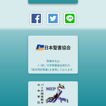
聖書本文は
（一財）日本聖書協会発行の
｢新共同訳聖書｣を使用しております。