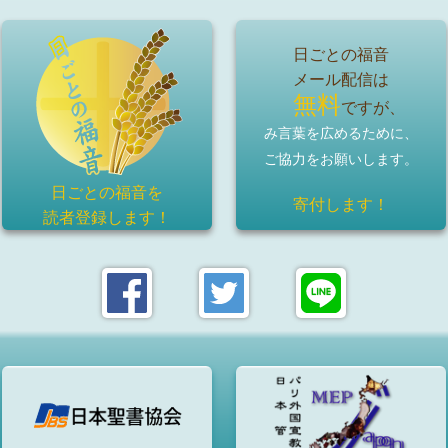
日ごとの福音
メール配信は
無料
ですが、
み言葉を広めるために、
ご協力をお願いします。
日ごとの福音を
寄付します！
読者登録
します！