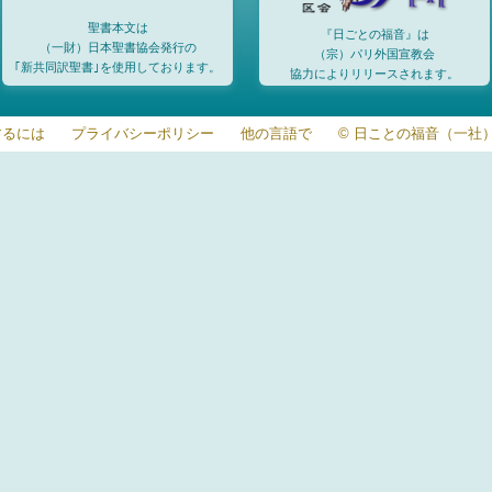
聖書本文は
『日ごとの福音』は
（一財）日本聖書協会発行の
（宗）パリ外国宣教会
｢新共同訳聖書｣を使用しております。
協力によりリリースされます。
するには
プライバシーポリシー
他の言語で
© 日ことの福音（一社）20