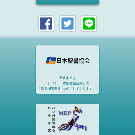
聖書本文は
（一財）日本聖書協会発行の
｢新共同訳聖書｣を使用しております。