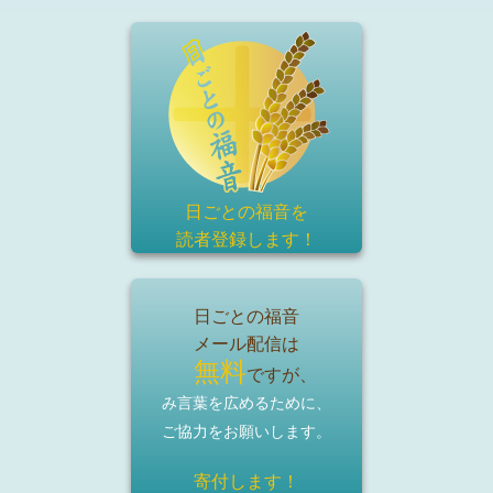
日ごとの福音を
読者登録
します！
日ごとの福音
メール配信は
無料
ですが、
み言葉を広めるために、
ご協力をお願いします。
寄付します！