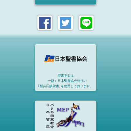
聖書本文は
（一財）日本聖書協会発行の
｢新共同訳聖書｣を使用しております。