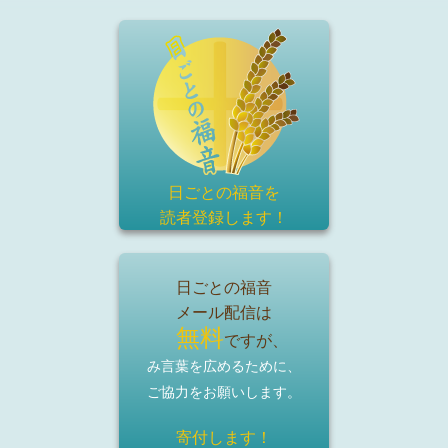
日ごとの福音を
読者登録
します！
日ごとの福音
メール配信は
無料
ですが、
み言葉を広めるために、
ご協力をお願いします。
寄付します！