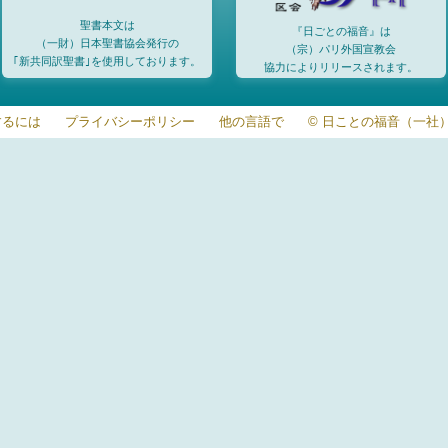
聖書本文は
『日ごとの福音』は
（一財）日本聖書協会発行の
（宗）パリ外国宣教会
｢新共同訳聖書｣を使用しております。
協力によりリリースされます。
するには
プライバシーポリシー
他の言語で
© 日ことの福音（一社）20