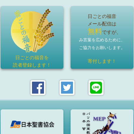
日ごとの福音
メール配信は
無料
ですが、
み言葉を広めるために、
ご協力をお願いします。
日ごとの福音を
寄付します！
読者登録
します！