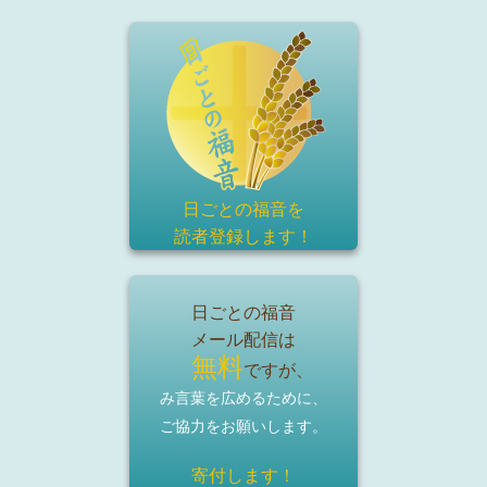
日ごとの福音を
読者登録
します！
日ごとの福音
メール配信は
無料
ですが、
み言葉を広めるために、
ご協力をお願いします。
寄付します！