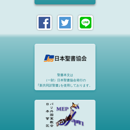
聖書本文は
（一財）日本聖書協会発行の
｢新共同訳聖書｣を使用しております。