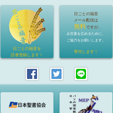
日ごとの福音
メール配信は
無料
ですが、
み言葉を広めるために、
ご協力をお願いします。
日ごとの福音を
寄付します！
読者登録
します！