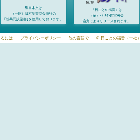
聖書本文は
『日ごとの福音』は
（一財）日本聖書協会発行の
（宗）パリ外国宣教会
｢新共同訳聖書｣を使用しております。
協力によりリリースされます。
するには
プライバシーポリシー
他の言語で
© 日ことの福音（一社）20