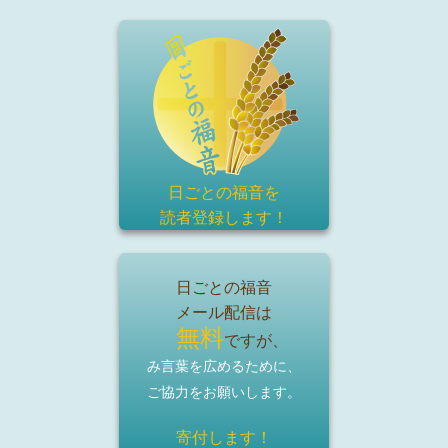
日ごとの福音を
読者登録
します！
日ごとの福音
メール配信は
無料
ですが、
み言葉を広めるために、
ご協力をお願いします。
寄付します！