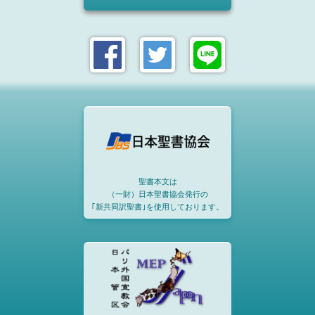
聖書本文は
（一財）日本聖書協会発行の
｢新共同訳聖書｣を使用しております。