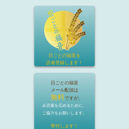
日ごとの福音を
読者登録
します！
日ごとの福音
メール配信は
無料
ですが、
み言葉を広めるために、
ご協力をお願いします。
寄付します！