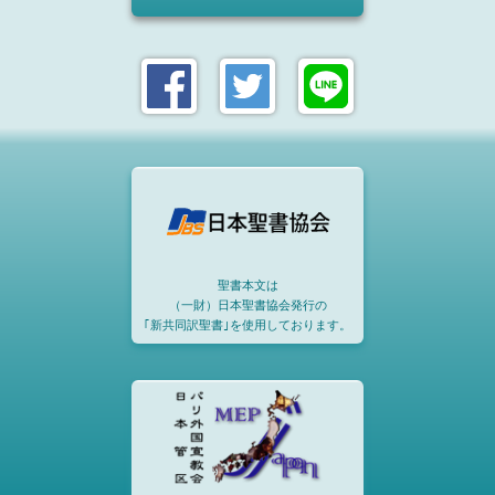
聖書本文は
（一財）日本聖書協会発行の
｢新共同訳聖書｣を使用しております。