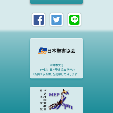
聖書本文は
（一財）日本聖書協会発行の
｢新共同訳聖書｣を使用しております。