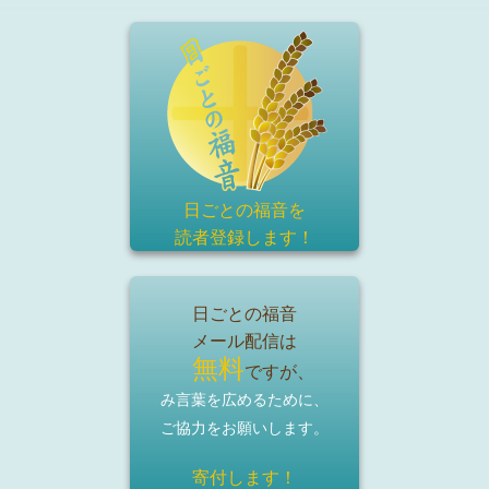
日ごとの福音を
読者登録
します！
日ごとの福音
メール配信は
無料
ですが、
み言葉を広めるために、
ご協力をお願いします。
寄付します！