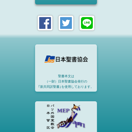
聖書本文は
（一財）日本聖書協会発行の
｢新共同訳聖書｣を使用しております。