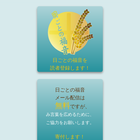
日ごとの福音を
読者登録
します！
日ごとの福音
メール配信は
無料
ですが、
み言葉を広めるために、
ご協力をお願いします。
寄付します！