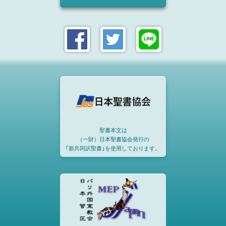
聖書本文は
（一財）日本聖書協会発行の
｢新共同訳聖書｣を使用しております。