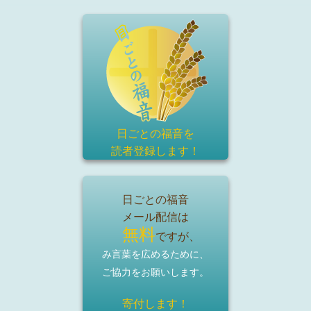
日ごとの福音を
読者登録
します！
日ごとの福音
メール配信は
無料
ですが、
み言葉を広めるために、
ご協力をお願いします。
寄付します！