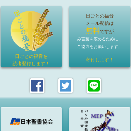
日ごとの福音
メール配信は
無料
ですが、
み言葉を広めるために、
ご協力をお願いします。
日ごとの福音を
寄付します！
読者登録
します！