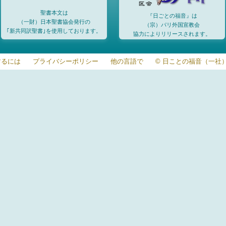
聖書本文は
『日ごとの福音』は
（一財）日本聖書協会発行の
（宗）パリ外国宣教会
｢新共同訳聖書｣を使用しております。
協力によりリリースされます。
するには
プライバシーポリシー
他の言語で
© 日ことの福音（一社）20