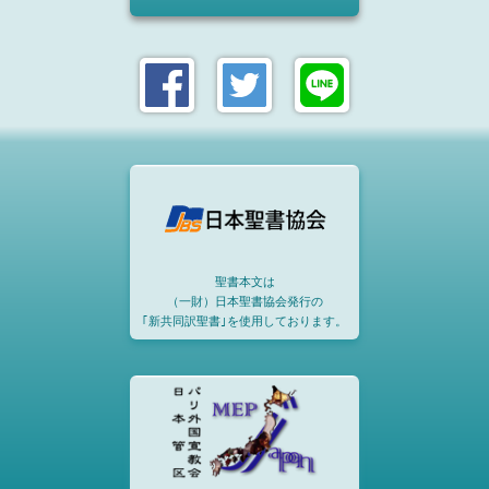
聖書本文は
（一財）日本聖書協会発行の
｢新共同訳聖書｣を使用しております。