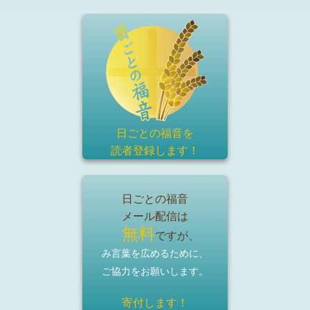
日ごとの福音を
読者登録
します！
日ごとの福音
メール配信は
無料
ですが、
み言葉を広めるために、
ご協力をお願いします。
寄付します！