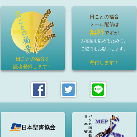
日ごとの福音
メール配信は
無料
ですが、
み言葉を広めるために、
ご協力をお願いします。
日ごとの福音を
寄付します！
読者登録
します！