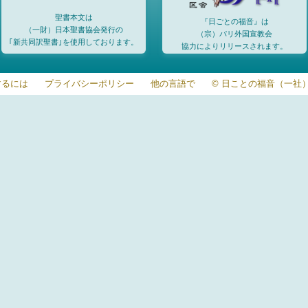
聖書本文は
『日ごとの福音』は
（一財）日本聖書協会発行の
（宗）パリ外国宣教会
｢新共同訳聖書｣を使用しております。
協力によりリリースされます。
するには
プライバシーポリシー
他の言語で
© 日ことの福音（一社）20