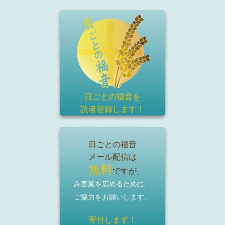
日ごとの福音を
読者登録
します！
日ごとの福音
メール配信は
無料
ですが、
み言葉を広めるために、
ご協力をお願いします。
寄付します！