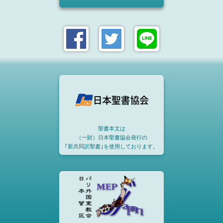
聖書本文は
（一財）日本聖書協会発行の
｢新共同訳聖書｣を使用しております。