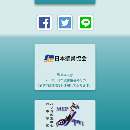
聖書本文は
（一財）日本聖書協会発行の
｢新共同訳聖書｣を使用しております。