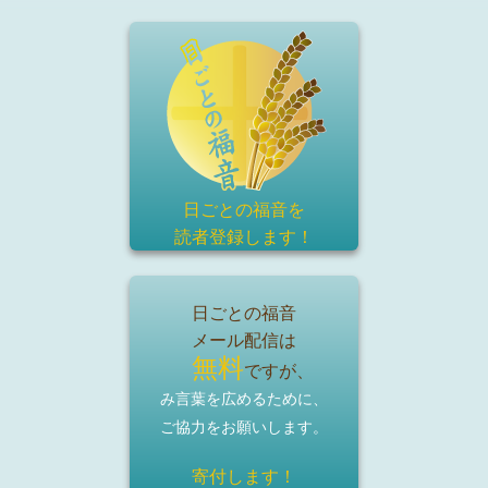
日ごとの福音を
読者登録
します！
日ごとの福音
メール配信は
無料
ですが、
み言葉を広めるために、
ご協力をお願いします。
寄付します！