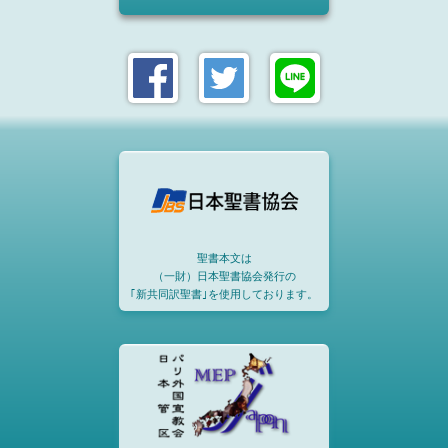
聖書本文は
（一財）日本聖書協会発行の
｢新共同訳聖書｣を使用しております。