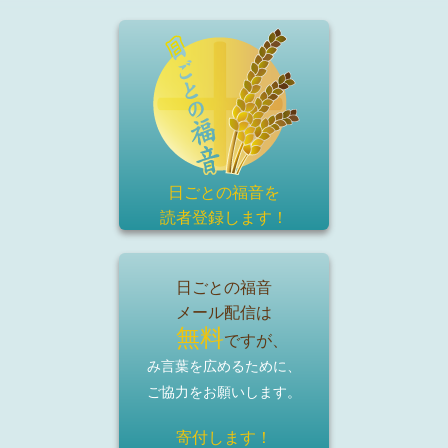
日ごとの福音を
読者登録
します！
日ごとの福音
メール配信は
無料
ですが、
み言葉を広めるために、
ご協力をお願いします。
寄付します！