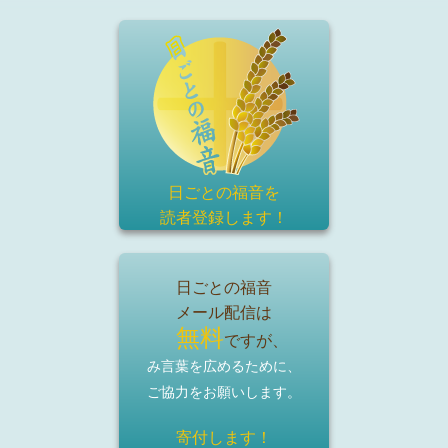
日ごとの福音を
読者登録
します！
日ごとの福音
メール配信は
無料
ですが、
み言葉を広めるために、
ご協力をお願いします。
寄付します！