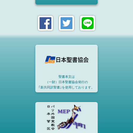
聖書本文は
（一財）日本聖書協会発行の
｢新共同訳聖書｣を使用しております。