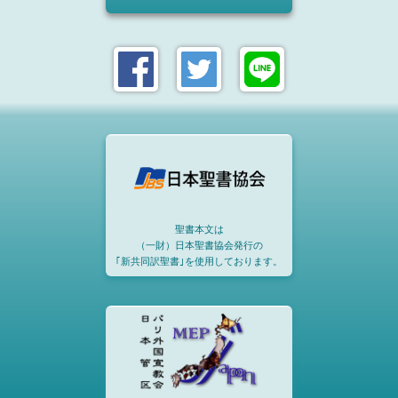
聖書本文は
（一財）日本聖書協会発行の
｢新共同訳聖書｣を使用しております。