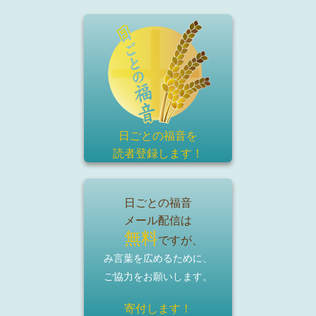
日ごとの福音を
読者登録
します！
日ごとの福音
メール配信は
無料
ですが、
み言葉を広めるために、
ご協力をお願いします。
寄付します！