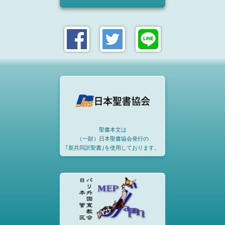
聖書本文は
（一財）日本聖書協会発行の
｢新共同訳聖書｣を使用しております。