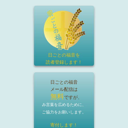
日ごとの福音を
読者登録
します！
日ごとの福音
メール配信は
無料
ですが、
み言葉を広めるために、
ご協力をお願いします。
寄付します！