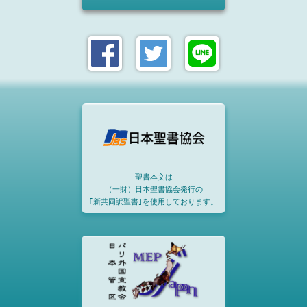
聖書本文は
（一財）日本聖書協会発行の
｢新共同訳聖書｣を使用しております。