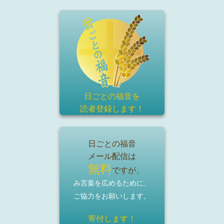
日ごとの福音を
読者登録
します！
日ごとの福音
メール配信は
無料
ですが、
み言葉を広めるために、
ご協力をお願いします。
寄付します！