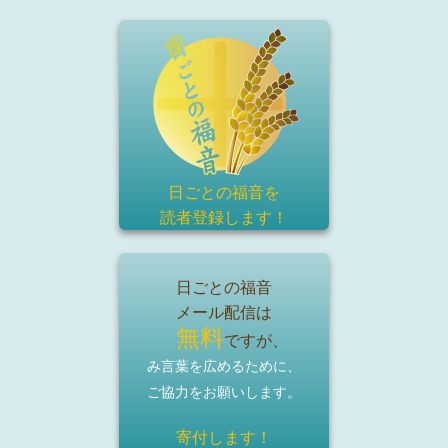
日ごとの福音を
読者登録
します！
日ごとの福音
メール配信は
無料
ですが、
み言葉を広めるために、
ご協力をお願いします。
寄付します！