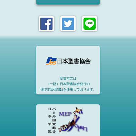
聖書本文は
（一財）日本聖書協会発行の
｢新共同訳聖書｣を使用しております。