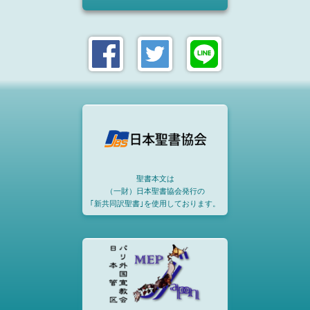
聖書本文は
（一財）日本聖書協会発行の
｢新共同訳聖書｣を使用しております。