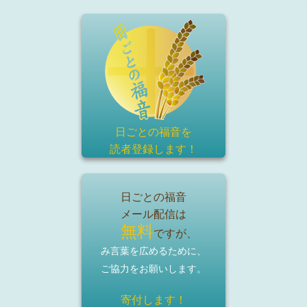
日ごとの福音を
読者登録
します！
日ごとの福音
メール配信は
無料
ですが、
み言葉を広めるために、
ご協力をお願いします。
寄付します！