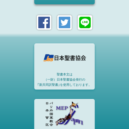
聖書本文は
（一財）日本聖書協会発行の
｢新共同訳聖書｣を使用しております。