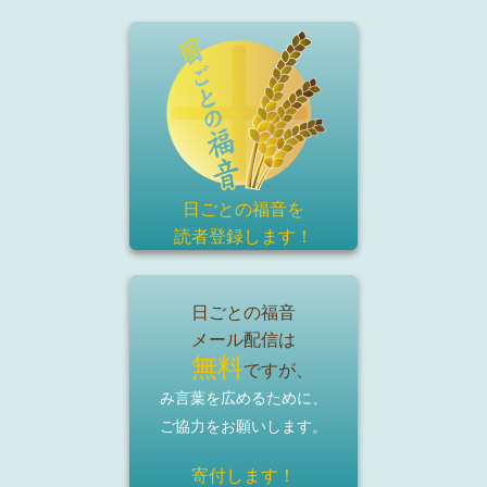
日ごとの福音を
読者登録
します！
日ごとの福音
メール配信は
無料
ですが、
み言葉を広めるために、
ご協力をお願いします。
寄付します！