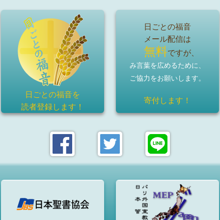
日ごとの福音
メール配信は
無料
ですが、
み言葉を広めるために、
ご協力をお願いします。
日ごとの福音を
寄付します！
読者登録
します！