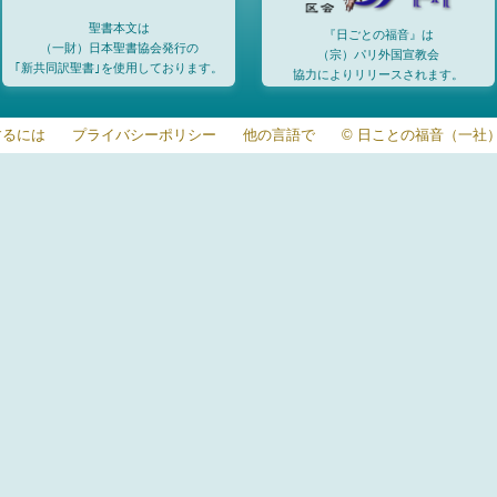
聖書本文は
『日ごとの福音』は
（一財）日本聖書協会発行の
（宗）パリ外国宣教会
｢新共同訳聖書｣を使用しております。
協力によりリリースされます。
するには
プライバシーポリシー
他の言語で
© 日ことの福音（一社）20